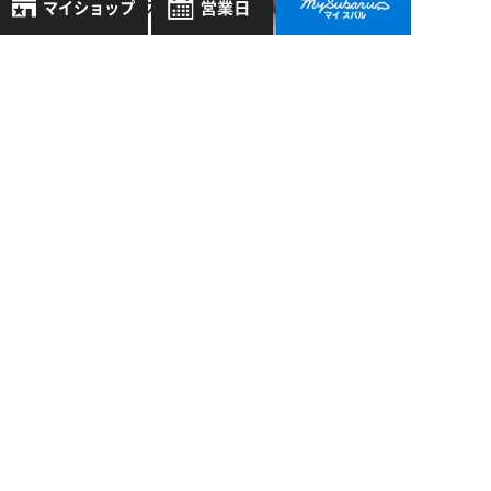
新しいスタッフの紹
介
8月
2026年
お気に入り店舗
日
月
火
水
木
金
土
草津店 >
登録された店舗はありません。
1
12/12
2015
お近くの店舗を検索して、
2
3
4
5
6
7
8
草津店：激辛ラーメ
☆マークで登録してください。
9
10
11
12
13
14
15
ン！？
16
17
18
19
20
21
22
地域でさがす
23
24
25
26
27
28
29
草津店 >
30
31
10/20
地図でさがす
2017
全店舗共通定休日
いよいよ登場！！！
毎週水曜・その他定休日
試乗車でさがす
営業時間：
こちら
よりご覧ください
定休日一覧を見る
中古車でさがす
過去の記事
2026年8月