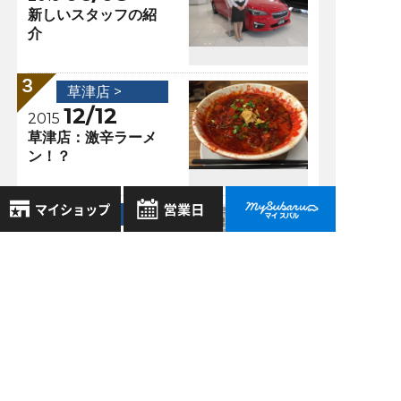
新しいスタッフの紹
介
草津店 >
12/12
2015
草津店：激辛ラーメ
ン！？
草津店 >
10/20
2017
8月
2026年
いよいよ登場！！！
お気に入り店舗
日
月
火
水
木
金
土
登録された店舗はありません。
1
お近くの店舗を検索して、
2
3
4
5
6
7
8
☆マークで登録してください。
9
10
11
12
13
14
15
過去の記事
16
17
18
19
20
21
22
地域でさがす
23
24
25
26
27
28
29