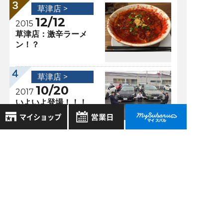
草津店 >
12/12
2015
草津店：激辛ラーメ
ン！？
草津店 >
10/20
2017
いよいよ登場！！！
8月
2026年
お気に入り店舗
日
月
火
水
木
金
土
過去の記事
登録された店舗はありません。
1
お近くの店舗を検索して、
2026年8月
2
3
4
5
6
7
8
☆マークで登録してください。
9
10
11
12
13
14
15
2026年7月
16
17
18
19
20
21
22
地域でさがす
2026年6月
23
24
25
26
27
28
29