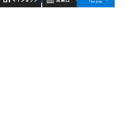
12/12
2015
草津店：激辛ラーメ
8月
2026年
お気に入り店舗
ン！？
日
月
火
水
木
金
土
登録された店舗はありません。
1
お近くの店舗を検索して、
2
3
4
5
6
7
8
草津店 >
☆マークで登録してください。
10/20
9
10
11
12
13
14
15
2017
16
17
18
19
20
21
22
いよいよ登場！！！
地域でさがす
23
24
25
26
27
28
29
30
31
地図でさがす
全店舗共通定休日
毎週水曜・その他定休日
試乗車でさがす
過去の記事
営業時間：
こちら
よりご覧ください
2026年8月
定休日一覧を見る
中古車でさがす
2026年7月
2026年6月