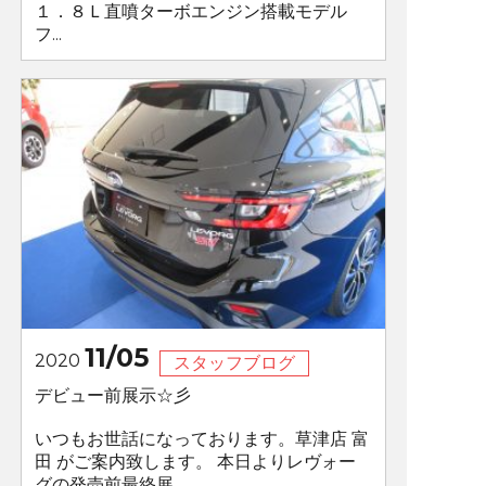
１．８Ｌ直噴ターボエンジン搭載モデル
フ...
11/05
2020
スタッフブログ
デビュー前展示☆彡
いつもお世話になっております。草津店 富
田 がご案内致します。 本日よりレヴォー
グの発売前最終展...