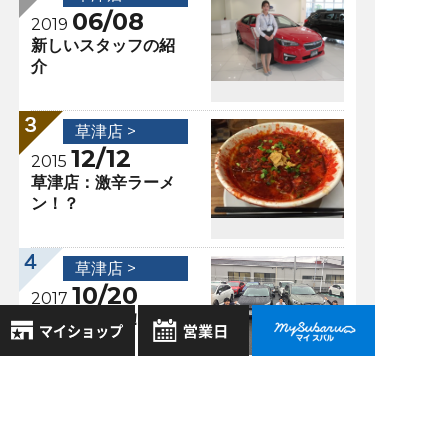
06/08
2019
新しいスタッフの紹
介
草津店 >
12/12
2015
草津店：激辛ラーメ
ン！？
草津店 >
10/20
2017
いよいよ登場！！！
8月
2026年
お気に入り店舗
日
月
火
水
木
金
土
登録された店舗はありません。
1
過去の記事