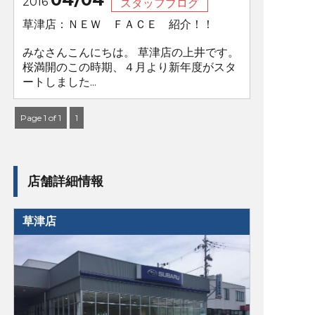
2016
スタッフブログ
草津店：ＮＥＷ ＦＡＣＥ 紹介！！
みなさんこんにちは。 草津店の上井です。
桜満開のこの時期、４月より新年度がスタ
ートしました...
Page 1 of 1
1
店舗詳細情報
草津店