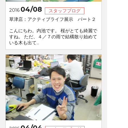
04/08
2016
スタッフブログ
草津店：アクティブライフ展示 パート２
こんにちわ。内池です。 桜がとても綺麗で
すね。 ただ、４／７の雨で結構散り始めて
いる木も出て...
04/04