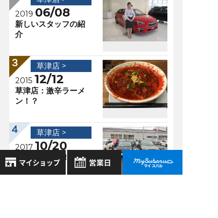
06/08
2019
新しいスタッフの紹
介
草津店 >
12/12
2015
草津店：激辛ラーメ
ン！？
草津店 >
10/20
2017
いよいよ登場！！！
8月
2026年
お気に入り店舗
日
月
火
水
木
金
土
登録された店舗はありません。
1
過去の記事