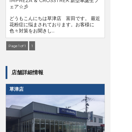
IMPREZA ＆ CROSSTREK 新型⾞誕⽣フ
ェア☆彡
どうもこんにちは草津店 富田です。 最近
花粉症に悩まされております。お客様に
色々対策をお聞きし...
Page 1 of 1
1
店舗詳細情報
草津店