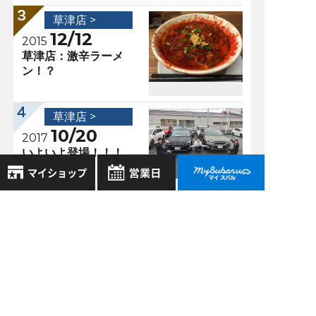
草津店 >
12/12
2015
草津店：激辛ラーメ
ン！？
草津店 >
10/20
2017
いよいよ登場！！！
8月
2026年
お気に入り店舗
日
月
火
水
木
金
土
過去の記事
登録された店舗はありません。
1
お近くの店舗を検索して、
2026年8月
2
3
4
5
6
7
8
☆マークで登録してください。
9
10
11
12
13
14
15
2026年7月
16
17
18
19
20
21
22
地域でさがす