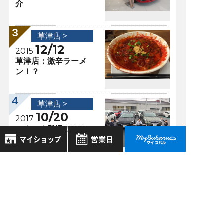
介
草津店 >
12/12
2015
草津店：激辛ラーメ
ン！？
草津店 >
10/20
2017
いよいよ登場！！！
8月
2026年
お気に入り店舗
日
月
火
水
木
金
土
過去の記事
登録された店舗はありません。
1
お近くの店舗を検索して、
2
3
4
5
6
7
8
2026年8月
☆マークで登録してください。
9
10
11
12
13
14
15