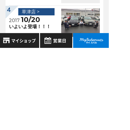
草津店 >
10/20
2017
いよいよ登場！！！
8月
2026年
お気に入り店舗
過去の記事
日
月
火
水
木
金
土
登録された店舗はありません。
1
2026年8月
お近くの店舗を検索して、
2
3
4
5
6
7
8
☆マークで登録してください。
2026年7月
9
10
11
12
13
14
15
16
17
18
19
20
21
22
2026年6月
地域でさがす
23
24
25
26
27
28
29
2026年5月
30
31
地図でさがす
もっと表示する
全店舗共通定休日
毎週水曜・その他定休日
試乗車でさがす