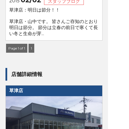
2015
スタッフブログ
草津店：明日は節分！！
草津店・山中です。 皆さんご存知のとおり
明日は節分。 節分は立春の前日で寒くて長
い冬と生命が芽...
Page 1 of 1
1
店舗詳細情報
草津店