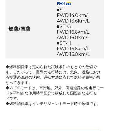
■ST
FWD:14.0km/L
AWD:13.6km/L
■ST-G
燃費/電費
FWD:16.6km/L
AWD:16.0km/L
■ST-H
FWD:16.6km/L
AWD:16.0km/L
◆燃料消費率は定められた試験条件のもとでの数値で
す。したがって、実際の走行時には、気象、道路におけ
る交通の混雑の状態、運転方法に応じて燃料消費率が異
なってきます。
◆WLTCモードは、市街地、郊外、高速道路の各走行モー
ドを平均的な使用時間配分で構成した国際的な走行モー
ドです。
◆燃料消費率はインテリジェントモード時の数値です。