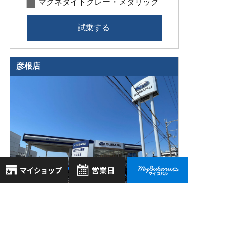
マグネタイトグレー・メタリック
試乗する
彦根店
8月
2026年
〒522-0038
お気に入り店舗
日
月
火
水
木
金
土
滋賀県彦根市西沼波町47
登録された店舗はありません。
1