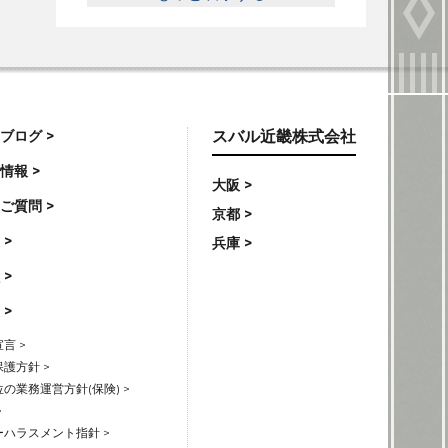
ブログ >
スバル近畿株式会社
情報 >
大阪 >
ご質問 >
京都 >
 >
兵庫 >
 >
 >
言 >
護方針 >
の業務運営方針(保険) >
>
ハラスメント指針 >