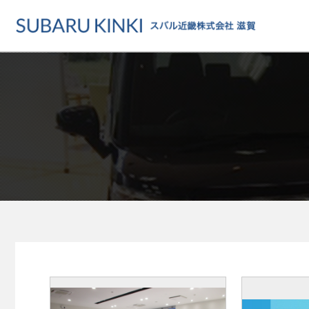
店舗情報
カーラインアップ
メンテナンス・サー
店舗
カーラインアップ一覧
メンテナンス・サービストッ
地域でさがす
乗用車
車検・定期点検をする
地図でさがす
軽自動車
カーケアをする
試乗車でさがす
福祉車両
各種サポート
U-Carでさがす