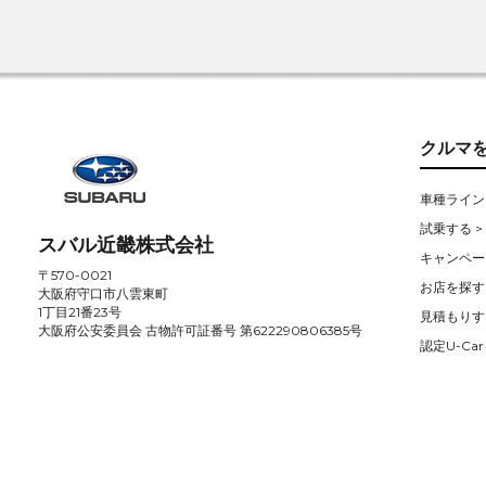
クルマ
車種ライン
試乗する >
スバル近畿株式会社
キャンペー
〒570-0021
お店を探す 
大阪府守口市八雲東町
1丁目21番23号
見積もりす
大阪府公安委員会 古物許可証番号 第622290806385号
認定U-Car