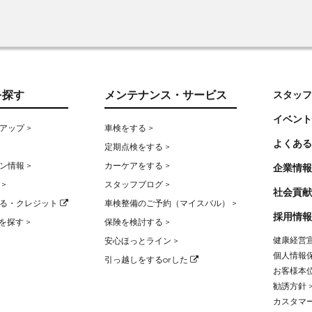
を探す
メンテナンス・サービス
スタッフ
イベント
アップ >
車検をする >
よくある
定期点検をする >
ン情報 >
カーケアをする >
企業情報
>
スタッフブログ >
社会貢献
る・クレジット
車検整備のご予約（マイスバル） >
採用情報
を探す >
保険を検討する >
健康経営宣
安心ほっとライン >
個人情報保
引っ越しをするorした
お客様本位
勧誘方針 
カスタマー