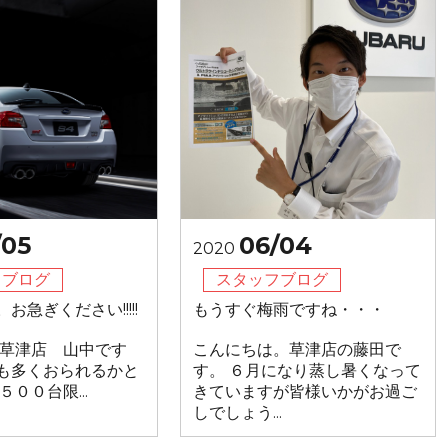
/05
06/04
2020
フブログ
スタッフブログ
お急ぎください!!!!!
もうすぐ梅雨ですね・・・
 草津店 山中です
こんにちは。草津店の藤田で
も多くおられるかと
す。 ６月になり蒸し暑くなって
５００台限...
きていますが皆様いかがお過ご
しでしょう...