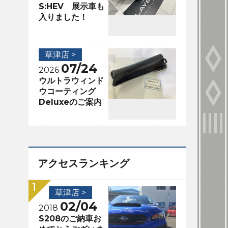
S:HEV 展示車も
入りました！
草津店 >
07/24
2026
ウルトラウィンド
ウコーティング
Deluxeのご案内
アクセスランキング
草津店 >
02/04
2018
S208のご納車お