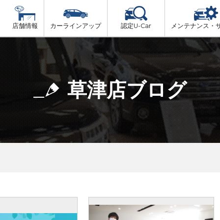
店舗情報
カーラインアップ
認定U-Car
メンテナンス・
ビス
一覧
車検（法定24か月点検）
大津市内
プ
法定 12ヶ月 点検
草津店ブログ
湖東地域
6ヶ月ごとの セーフティ チェック
東近江地域
車検 3ヶ月前 無料診断
南部地域
甲賀地域