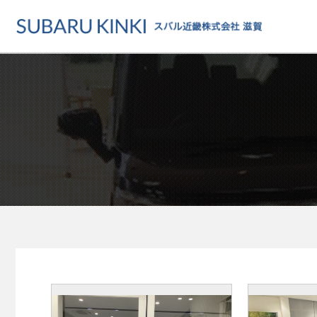
店舗情報
カーラインアップ
メンテナンス・サー
店舗
カーラインアップ一覧
メンテナンス・サービストッ
地域でさがす
乗用車
車検・定期点検をする
地図でさがす
軽自動車
カーケアをする
試乗車でさがす
福祉車両
各種サポート
U-Carでさがす