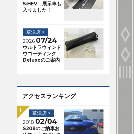
S:HEV 展示車も
入りました！
草津店 >
07/24
2026
ウルトラウィンド
ウコーティング
Deluxeのご案内
アクセスランキング
草津店 >
02/04
2018
S208のご納車お