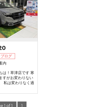
20
フブログ
案内
ちは！草津店です 寒
ますがお変わりない
。 私は変わりなく過
e 1 of 1
1