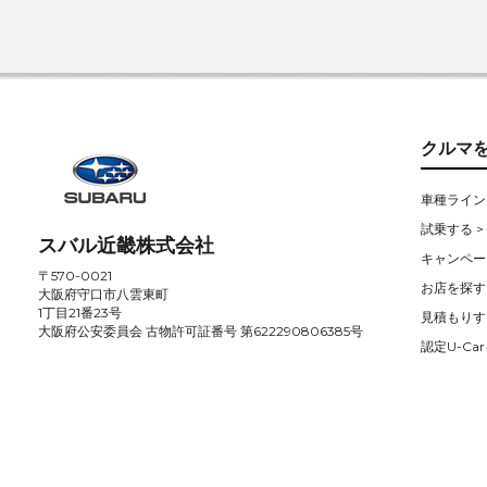
クルマ
車種ライン
試乗する >
スバル近畿株式会社
キャンペー
〒570-0021
お店を探す 
大阪府守口市八雲東町
1丁目21番23号
見積もりす
大阪府公安委員会 古物許可証番号 第622290806385号
認定U-Car