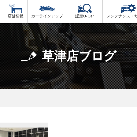
店舗情報
カーラインアップ
認定U-Car
メンテナンス・
ビス
一覧
車検（法定24か月点検）
大津市内
プ
法定 12ヶ月 点検
草津店ブログ
湖東地域
6ヶ月ごとの セーフティ チェック
東近江地域
車検 3ヶ月前 無料診断
南部地域
甲賀地域