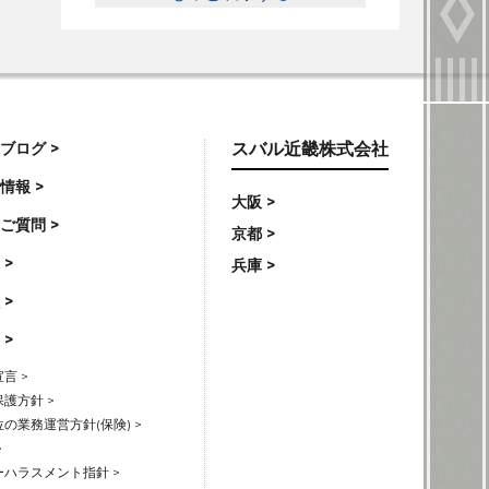
ブログ >
スバル近畿株式会社
情報 >
大阪 >
ご質問 >
京都 >
 >
兵庫 >
 >
 >
言 >
護方針 >
の業務運営方針(保険) >
>
ハラスメント指針 >