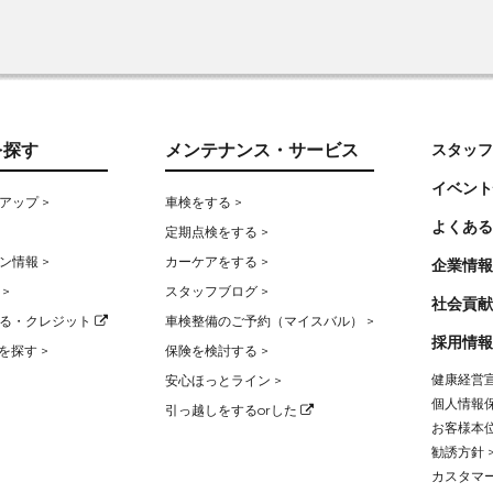
を探す
メンテナンス・サービス
スタッフ
イベント
アップ >
車検をする >
よくある
定期点検をする >
ン情報 >
カーケアをする >
企業情報
>
スタッフブログ >
社会貢献
る・クレジット
車検整備のご予約（マイスバル） >
採用情報
を探す >
保険を検討する >
健康経営宣
安心ほっとライン >
個人情報保
引っ越しをするorした
お客様本位
勧誘方針 
カスタマー