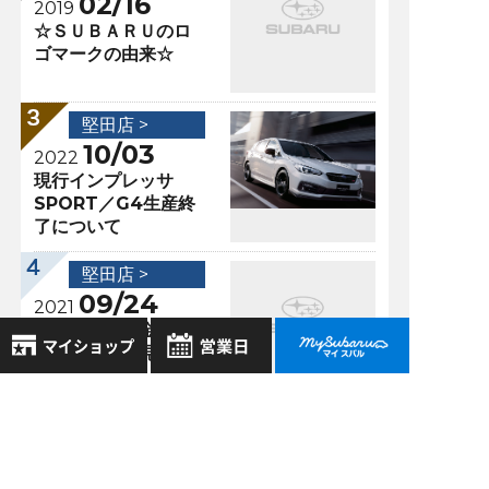
02/16
2019
☆ＳＵＢＡＲＵのロ
ゴマークの由来☆
堅田店 >
10/03
2022
現行インプレッサ
SPORT／G4生産終
了について
堅田店 >
09/24
2021
サポカー補助金！！
申請受付終了見込が
再延長！！
8月
2026年
お気に入り店舗
日
月
火
水
木
金
土
登録された店舗はありません。
1
過去の記事
お近くの店舗を検索して、
2
3
4
5
6
7
8