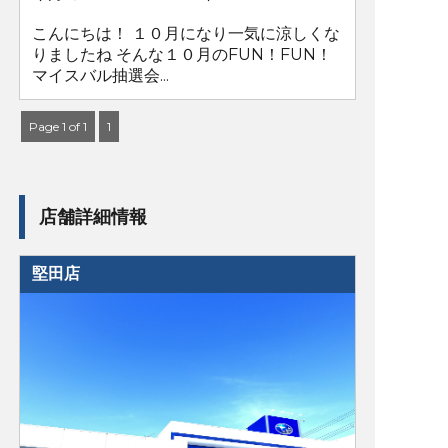
こんにちは！ １０月になり一気に涼しくな
りましたね そんな１０月のFUN！FUN！
マイスバル抽選会...
Page 1 of 1
1
店舗詳細情報
堅田店