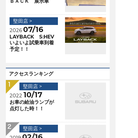
ＢＡＣＫ 展示車
堅田店 >
07/16
2026
LAYBACK S:HEV
いよいよ試乗車到着
予定！！
アクセスランキング
堅田店 >
10/17
2022
お車の給油ランプが
点灯した時！！
堅田店 >
02/16
2019