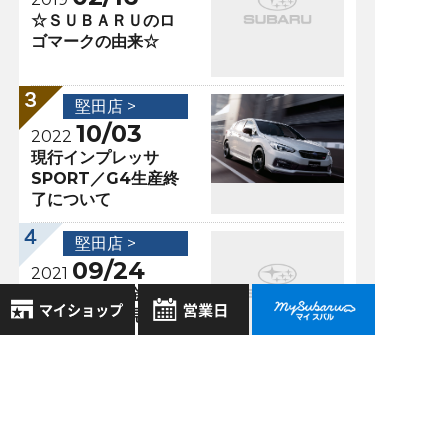
☆ＳＵＢＡＲＵのロ
ゴマークの由来☆
堅田店 >
10/03
2022
現行インプレッサ
SPORT／G4生産終
了について
堅田店 >
09/24
2021
サポカー補助金！！
申請受付終了見込が
再延長！！
8月
2026年
お気に入り店舗
日
月
火
水
木
金
土
登録された店舗はありません。
1
過去の記事
お近くの店舗を検索して、
2
3
4
5
6
7
8