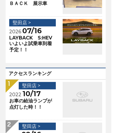
ＢＡＣＫ 展示車
堅田店 >
07/16
2026
LAYBACK S:HEV
いよいよ試乗車到着
予定！！
アクセスランキング
堅田店 >
10/17
2022
お車の給油ランプが
点灯した時！！
堅田店 >