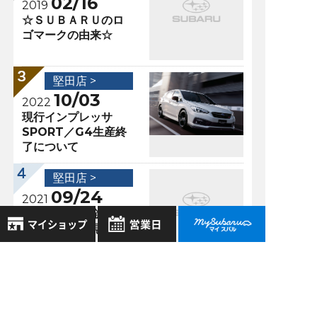
02/16
2019
☆ＳＵＢＡＲＵのロ
ゴマークの由来☆
堅田店 >
10/03
2022
現行インプレッサ
SPORT／G4生産終
了について
堅田店 >
09/24
2021
サポカー補助金！！
申請受付終了見込が
再延長！！
8月
2026年
お気に入り店舗
日
月
火
水
木
金
土
登録された店舗はありません。
1
過去の記事
お近くの店舗を検索して、
2
3
4
5
6
7
8