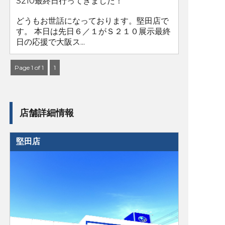
S210最終日行ってきました！
どうもお世話になっております。堅田店で
す。 本日は先日６／１がＳ２１０展示最終
日の応援で大阪ス...
Page 1 of 1
1
店舗詳細情報
堅田店