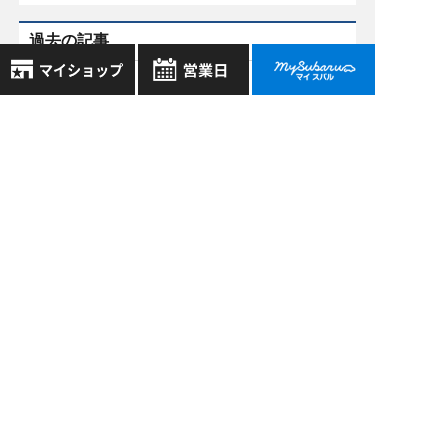
過去の記事
2026年7月
2026年6月
8月
2026年
お気に入り店舗
日
月
火
水
木
金
土
2026年5月
登録された店舗はありません。
1
お近くの店舗を検索して、
2026年4月
2
3
4
5
6
7
8
☆マークで登録してください。
9
10
11
12
13
14
15
もっと表示する
16
17
18
19
20
21
22
地域でさがす
23
24
25
26
27
28
29
30
31
地図でさがす
全店舗共通定休日
スバル近畿株式会社
毎週水曜・その他定休日
試乗車でさがす
〒570-0021 大阪府守口市八雲東町1丁目21番23号
営業時間：
こちら
よりご覧ください
定休日一覧を見る
大阪府公安委員会 古物許可証番号 第622290806385号
中古車でさがす