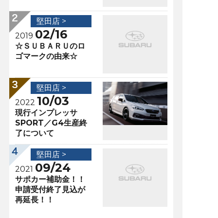
堅田店 >
02/16
2019
☆ＳＵＢＡＲＵのロ
ゴマークの由来☆
堅田店 >
10/03
2022
現行インプレッサ
SPORT／G4生産終
了について
堅田店 >
09/24
2021
サポカー補助金！！
申請受付終了見込が
再延長！！