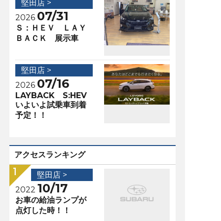
堅田店 >
07/31
2026
Ｓ：ＨＥＶ ＬＡＹ
ＢＡＣＫ 展示車
堅田店 >
07/16
2026
LAYBACK S:HEV
いよいよ試乗車到着
予定！！
アクセスランキング
堅田店 >
10/17
2022
お車の給油ランプが
点灯した時！！