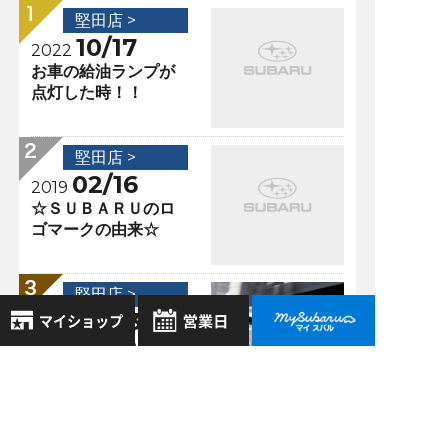
堅田店 >
10/17
2022
お車の給油ランプが
点灯した時！！
堅田店 >
02/16
2019
☆ＳＵＢＡＲＵのロ
ゴマークの由来☆
堅田店 >
10/03
2022
現行インプレッサ
SPORT／G4生産終
8月
2026年
了について
お気に入り店舗
日
月
火
水
木
金
土
登録された店舗はありません。
1
堅田店 >
お近くの店舗を検索して、