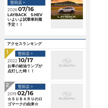
堅田店 >
07/16
2026
LAYBACK S:HEV
いよいよ試乗車到着
予定！！
アクセスランキング
堅田店 >
10/17
2022
お車の給油ランプが
点灯した時！！
堅田店 >
02/16
2019
☆ＳＵＢＡＲＵのロ
ゴマークの由来☆