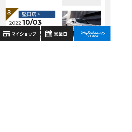
堅田店 >
10/03
2022
現行インプレッサ
SPORT／G4生産終
了について
8月
2026年
お気に入り店舗
堅田店 >
日
月
火
水
木
金
土
09/24
2021
登録された店舗はありません。
1
サポカー補助金！！
お近くの店舗を検索して、
2
3
4
5
6
7
8
申請受付終了見込が
☆マークで登録してください。
9
10
11
12
13
14
15
再延長！！
16
17
18
19
20
21
22
地域でさがす
23
24
25
26
27
28
29
30
31
過去の記事
地図でさがす
全店舗共通定休日
2026年7月
毎週水曜・その他定休日
試乗車でさがす
営業時間：
こちら
よりご覧ください
2026年6月