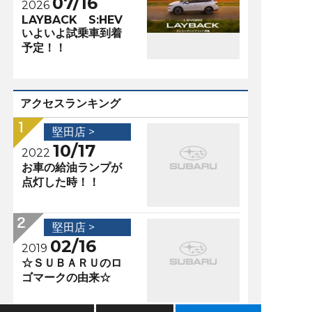
07/16
2026
LAYBACK S:HEV
いよいよ試乗車到着
予定！！
アクセスランキング
堅田店 >
10/17
2022
お車の給油ランプが
点灯した時！！
堅田店 >
02/16
2019
☆ＳＵＢＡＲＵのロ
ゴマークの由来☆