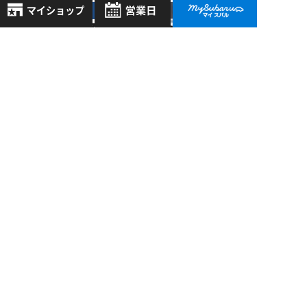
堅田店 >
10/03
2022
8月
現行インプレッサ
2026年
お気に入り店舗
SPORT／G4生産終
日
月
火
水
木
金
土
了について
登録された店舗はありません。
1
お近くの店舗を検索して、
2
3
4
5
6
7
8
堅田店 >
☆マークで登録してください。
9
10
11
12
13
14
15
09/24
2021
16
17
18
19
20
21
22
サポカー補助金！！
地域でさがす
申請受付終了見込が
23
24
25
26
27
28
29
再延長！！
30
31
地図でさがす
全店舗共通定休日
毎週水曜・その他定休日
試乗車でさがす
過去の記事
営業時間：
こちら
よりご覧ください
定休日一覧を見る
2026年7月
中古車でさがす
2026年6月
2026年5月