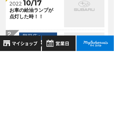
10/17
2022
お車の給油ランプが
点灯した時！！
堅田店 >
02/16
2019
☆ＳＵＢＡＲＵのロ
ゴマークの由来☆
8月
2026年
お気に入り店舗
日
月
火
水
木
金
土
登録された店舗はありません。
1
堅田店 >
お近くの店舗を検索して、
2
3
4
5
6
7
8
10/03
☆マークで登録してください。
2022
9
10
11
12
13
14
15
現行インプレッサ
16
17
18
19
20
21
22
SPORT／G4生産終
地域でさがす
了について
23
24
25
26
27
28
29
30
31
堅田店 >
地図でさがす
09/24
全店舗共通定休日
2021
毎週水曜・その他定休日
試乗車でさがす
サポカー補助金！！