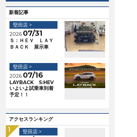
新着記事
堅田店 >
07/31
2026
Ｓ：ＨＥＶ ＬＡＹ
ＢＡＣＫ 展示車
堅田店 >
07/16
2026
LAYBACK S:HEV
いよいよ試乗車到着
予定！！
アクセスランキング
堅田店 >