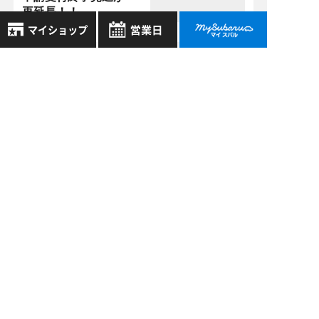
再延長！！
8月
2026年
過去の記事
お気に入り店舗
日
月
火
水
木
金
土
2026年7月
登録された店舗はありません。
1
お近くの店舗を検索して、
2026年6月
2
3
4
5
6
7
8
☆マークで登録してください。
9
10
11
12
13
14
15
2026年5月
16
17
18
19
20
21
22
地域でさがす
2026年4月
23
24
25
26
27
28
29
30
31
もっと表示する
地図でさがす
全店舗共通定休日
毎週水曜・その他定休日
試乗車でさがす
営業時間：
こちら
よりご覧ください
定休日一覧を見る
中古車でさがす
スバル近畿株式会社
〒570-0021 大阪府守口市八雲東町1丁目21番23号