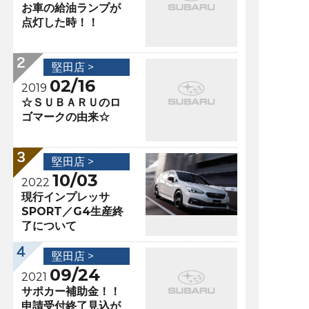
お車の給油ランプが
点灯した時！！
堅田店 >
02/16
2019
☆ＳＵＢＡＲＵのロ
ゴマークの由来☆
堅田店 >
10/03
2022
現行インプレッサ
SPORT／G4生産終
了について
堅田店 >
09/24
2021
サポカー補助金！！
申請受付終了見込が