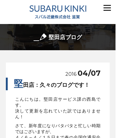
堅田店ブログ
04/07
2016
堅
田店：久々のブログです！
こんにちは。堅田店サービス課の西島で
す。
決して更新を忘れていた訳ではありませ
ん！
さて、新年度になりバタバタと忙しい時期
ではございますが、
４／６～４／１５日まで春の全国交通安全