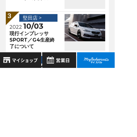
堅田店 >
10/03
2022
現行インプレッサ
SPORT／G4生産終
了について
堅田店 >
09/24
2021
サポカー補助金！！
8月
2026年
お気に入り店舗
申請受付終了見込が
日
月
火
水
木
金
土
再延長！！
登録された店舗はありません。
1
お近くの店舗を検索して、
2
3
4
5
6
7
8
☆マークで登録してください。
9
10
11
12
13
14
15
過去の記事
16
17
18
19
20
21
22
地域でさがす
2026年7月
23
24
25
26
27
28
29
30
31
2026年6月