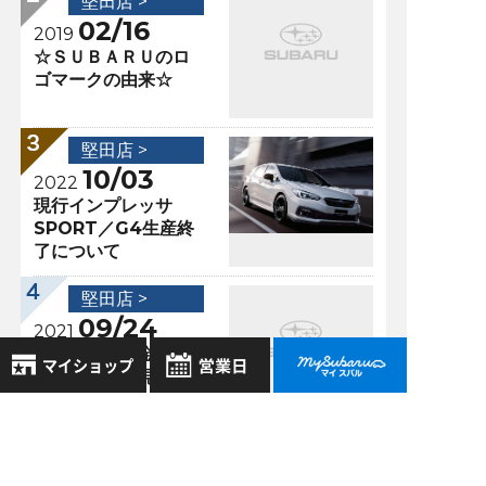
堅田店 >
02/16
2019
☆ＳＵＢＡＲＵのロ
ゴマークの由来☆
堅田店 >
10/03
2022
現行インプレッサ
SPORT／G4生産終
了について
堅田店 >
09/24
2021
サポカー補助金！！
申請受付終了見込が
再延長！！
8月
2026年
お気に入り店舗
日
月
火
水
木
金
土
登録された店舗はありません。
1
過去の記事