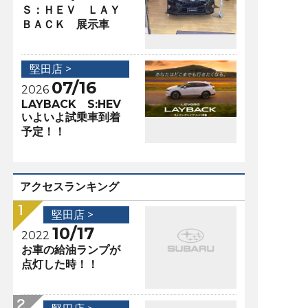
Ｓ：ＨＥＶ ＬＡＹ
ＢＡＣＫ 展示車
堅田店 >
07/16
2026
LAYBACK S:HEV
いよいよ試乗車到着
予定！！
アクセスランキング
堅田店 >
10/17
2022
お車の給油ランプが
点灯した時！！