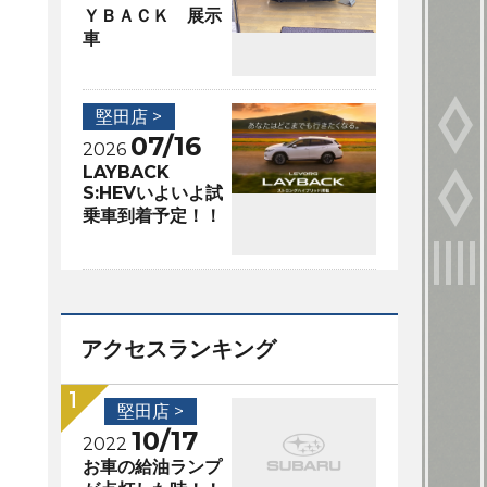
ＹＢＡＣＫ 展示
車
堅田店 >
07/16
2026
LAYBACK
S:HEVいよいよ試
乗車到着予定！！
アクセスランキング
堅田店 >
10/17
2022
お車の給油ランプ