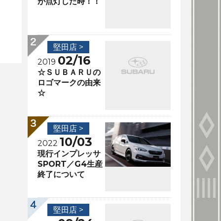
が点灯した時！！
堅田店 >
02/16
2019
☆ＳＵＢＡＲＵの
ロゴマークの由来
☆
堅田店 >
10/03
2022
現行インプレッサ
SPORT／G4生産
終了について
堅田店 >