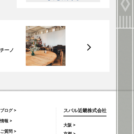
次
チーノ
へ
ブログ >
スバル近畿株式会社
情報 >
大阪 >
ご質問 >
京都 >