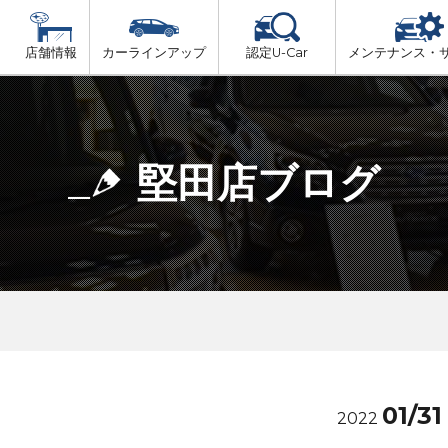
店舗情報
カーラインアップ
認定U-Car
メンテナンス・
ビス
一覧
車検（法定24か月点検）
大津市内
プ
法定 12ヶ月 点検
堅田店ブログ
湖東地域
6ヶ月ごとの セーフティ チェック
東近江地域
車検 3ヶ月前 無料診断
南部地域
甲賀地域
01/31
2022