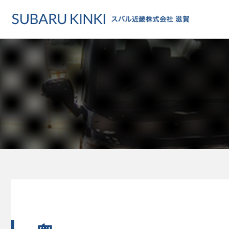
店舗情報
カーラインアップ
メンテナンス・サー
店舗
カーラインアップ一覧
メンテナンス・サービストッ
地域でさがす
乗用車
車検・定期点検をする
地図でさがす
軽自動車
カーケアをする
試乗車でさがす
福祉車両
各種サポート
U-Carでさがす