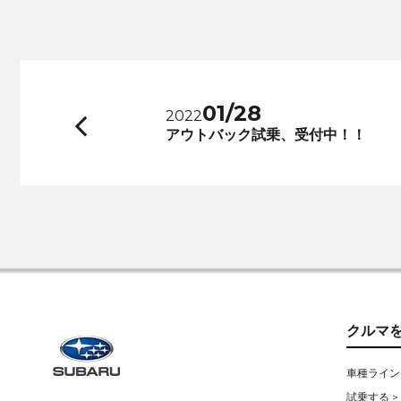
01/28
2022
前
アウトバック試乗、受付中！！
へ
クルマ
車種ライン
試乗する >