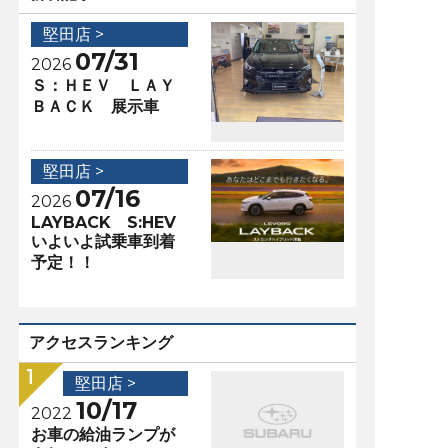
堅田店 >
07/31
2026
Ｓ：ＨＥＶ ＬＡＹ
ＢＡＣＫ 展示車
堅田店 >
07/16
2026
LAYBACK S:HEV
いよいよ試乗車到着
予定！！
アクセスランキング
堅田店 >
10/17
2022
お車の給油ランプが