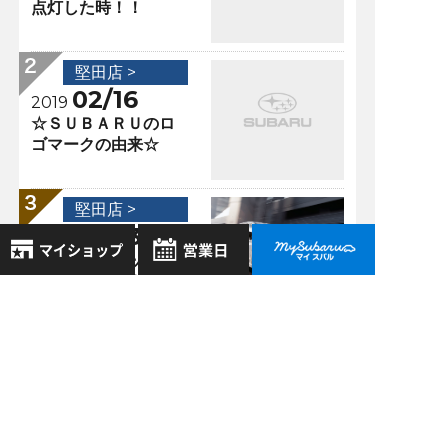
点灯した時！！
堅田店 >
02/16
2019
☆ＳＵＢＡＲＵのロ
ゴマークの由来☆
堅田店 >
10/03
2022
現行インプレッサ
SPORT／G4生産終
8月
2026年
了について
お気に入り店舗
日
月
火
水
木
金
土
堅田店 >
登録された店舗はありません。
1
09/24
お近くの店舗を検索して、
2021
2
3
4
5
6
7
8
☆マークで登録してください。
サポカー補助金！！
9
10
11
12
13
14
15
申請受付終了見込が
16
17
18
19
20
21
22
再延長！！