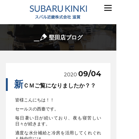
堅田店ブログ
09/04
2020
新
ＣＭご覧になりましたか？？
皆様こんにちは！！
セールスの西臺です。
毎日暑い日が続いており、夜も寝苦しい
日々が続きます。
適度な水分補給と冷房を活用してくれぐれ
も熱中症には