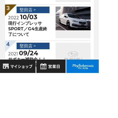
堅田店 >
10/03
2022
現行インプレッサ
SPORT／G4生産終
了について
堅田店 >
09/24
2021
サポカー補助金！！
申請受付終了見込が
再延長！！
8月
2026年
お気に入り店舗
日
月
火
水
木
金
土
過去の記事
登録された店舗はありません。
1
お近くの店舗を検索して、
2
3
4
5
6
7
8
2026年7月
☆マークで登録してください。
9
10
11
12
13
14
15
2026年6月
16
17
18
19
20
21
22