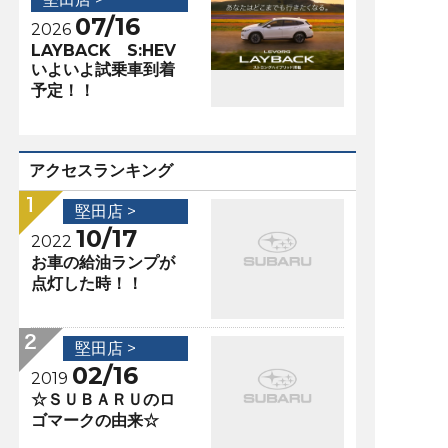
07/16
2026
LAYBACK S:HEV
いよいよ試乗車到着
予定！！
アクセスランキング
堅田店 >
10/17
2022
お車の給油ランプが
点灯した時！！
堅田店 >
02/16
2019
☆ＳＵＢＡＲＵのロ
ゴマークの由来☆