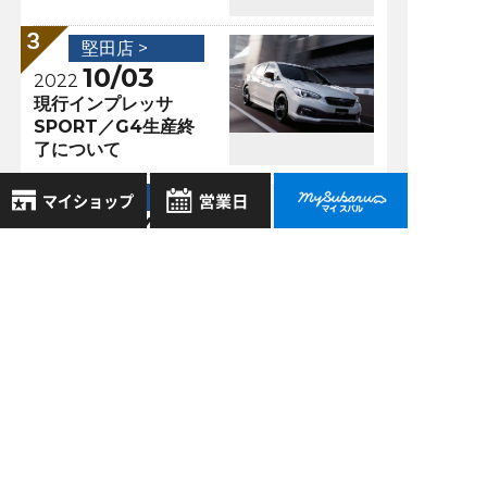
堅田店 >
10/03
2022
現行インプレッサ
SPORT／G4生産終
了について
堅田店 >
09/24
2021
サポカー補助金！！
8月
2026年
申請受付終了見込が
お気に入り店舗
日
月
火
水
木
金
土
再延長！！
登録された店舗はありません。
1
お近くの店舗を検索して、
2
3
4
5
6
7
8
☆マークで登録してください。
9
10
11
12
13
14
15
過去の記事
16
17
18
19
20
21
22
地域でさがす
2026年7月
23
24
25
26
27
28
29
30
31
2026年6月
地図でさがす