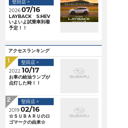
堅田店 >
07/16
2026
LAYBACK S:HEV
いよいよ試乗車到着
予定！！
アクセスランキング
堅田店 >
10/17
2022
お車の給油ランプが
点灯した時！！
堅田店 >
02/16
2019
☆ＳＵＢＡＲＵのロ
ゴマークの由来☆