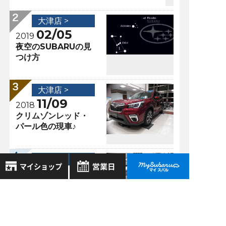
大津店 >
02/05
2019
夜空のSUBARUの見
つけ方
大津店 >
11/09
2018
クリムゾンレッド・
パール色の現車♪
大津店 >
10/12
2018
ＳＵＢＡＲＵ６０周
8月
2026年
年 特別記念車ＬＥ
お気に入り店舗
日
月
火
水
木
金
土
ＧＡＣＹ ＯＵＴＢ
ＡＣＫ Ｘ－ＢＲＥ
登録された店舗はありません。
1