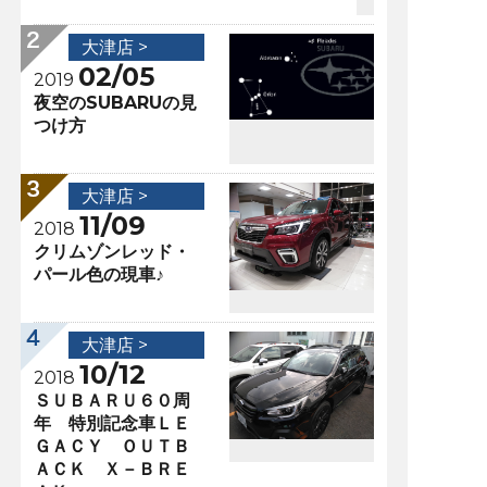
大津店 >
02/05
2019
夜空のSUBARUの見
つけ方
大津店 >
11/09
2018
クリムゾンレッド・
パール色の現車♪
大津店 >
10/12
2018
ＳＵＢＡＲＵ６０周
年 特別記念車ＬＥ
ＧＡＣＹ ＯＵＴＢ
ＡＣＫ Ｘ－ＢＲＥ