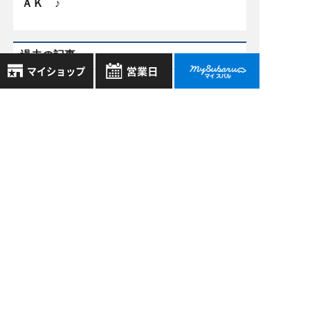
ＡＫ ♪
過去の記事
2026年8月
8月
2026年7月
2026年
お気に入り店舗
日
月
火
水
木
金
土
2026年6月
登録された店舗はありません。
1
お近くの店舗を検索して、
2026年5月
2
3
4
5
6
7
8
☆マークで登録してください。
9
10
11
12
13
14
15
もっと表示する
16
17
18
19
20
21
22
地域でさがす
23
24
25
26
27
28
29
30
31
地図でさがす
全店舗共通定休日
毎週水曜・その他定休日
スバル近畿株式会社
試乗車でさがす
営業時間：
こちら
よりご覧ください
〒570-0021 大阪府守口市八雲東町1丁目21番23号