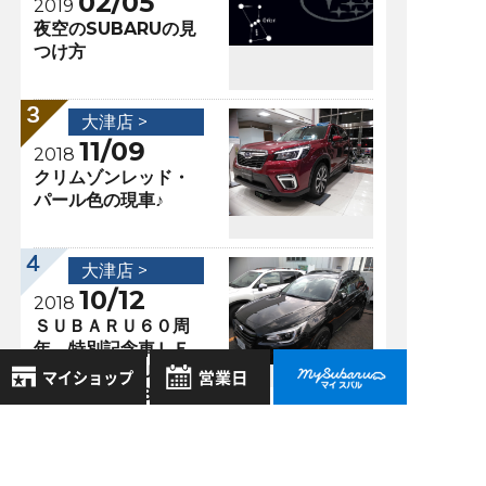
02/05
2019
夜空のSUBARUの見
つけ方
大津店 >
11/09
2018
クリムゾンレッド・
パール色の現車♪
大津店 >
10/12
2018
ＳＵＢＡＲＵ６０周
年 特別記念車ＬＥ
ＧＡＣＹ ＯＵＴＢ
ＡＣＫ Ｘ－ＢＲＥ
ＡＫ ♪
8月
2026年
お気に入り店舗
日
月
火
水
木
金
土