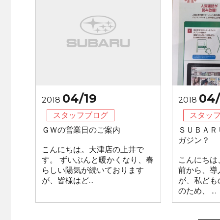
04/19
04/
2018
2018
スタッフブログ
スタッ
ＧＷの営業日のご案内
ＳＵＢＡＲ
ガジン？
こんにちは。大津店の上井で
す。 ずいぶんと暖かくなり、春
こんにちは
らしい陽気が続いております
前から、導
が、皆様はど...
が、私ども
のため、 ...