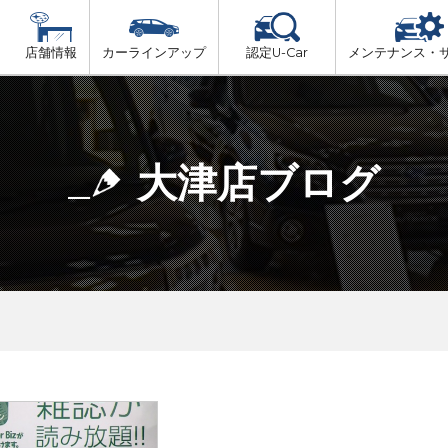
店舗情報
カーラインアップ
認定U-Car
メンテナンス・
ビス
一覧
車検（法定24か月点検）
大津市内
プ
法定 12ヶ月 点検
大津店ブログ
湖東地域
6ヶ月ごとの セーフティ チェック
東近江地域
車検 3ヶ月前 無料診断
南部地域
甲賀地域