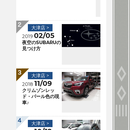
大津店 >
02/05
2019
夜空のSUBARUの
見つけ方
大津店 >
11/09
2018
クリムゾンレッ
ド・パール色の現
車♪
大津店 >