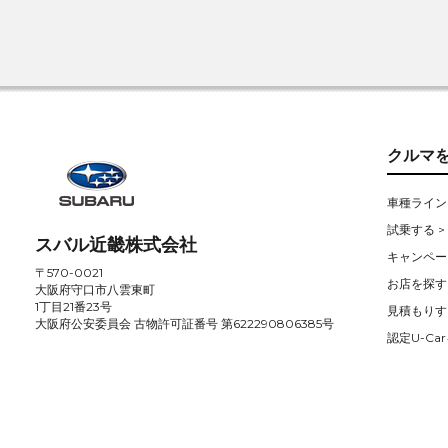
クルマ
車種ライン
試乗する >
スバル近畿株式会社
キャンペー
〒570-0021
お店を探す 
大阪府守口市八雲東町
1丁目21番23号
見積もりす
大阪府公安委員会 古物許可証番号 第622290806385号
認定U-Car