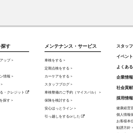
を探す
メンテナンス・サービス
スタッフ
イベント
アップ >
車検をする >
よくある
定期点検をする >
ン情報 >
カーケアをする >
企業情報
>
スタッフブログ >
社会貢献
る・クレジット
車検整備のご予約（マイスバル） >
採用情報
を探す >
保険を検討する >
健康経営宣
安心ほっとライン >
個人情報保
引っ越しをするorした
お客様本位
勧誘方針 