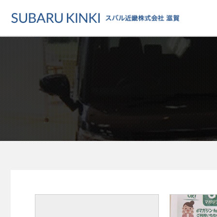
店舗情報
カーラインアップ
メンテナンス・サー
店舗
カーラインアップ一覧
メンテナンス・サービストッ
地域でさがす
乗用車
車検・定期点検をする
地図でさがす
軽自動車
カーケアをする
試乗車でさがす
福祉車両
各種サポート
U-Carでさがす