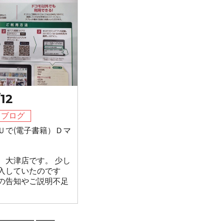
12
フブログ
Ｕで(電子書籍）Ｄマ
、大津店です。 少し
入していたのです
の告知やご説明不足