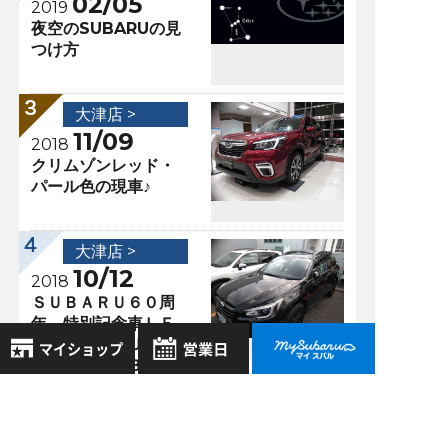
02/05
2019
夜空のSUBARUの見
つけ方
大津店 >
11/09
2018
クリムゾンレッド・
パール色の現車♪
大津店 >
10/12
2018
ＳＵＢＡＲＵ６０周
年 特別記念車ＬＥ
ＧＡＣＹ ＯＵＴＢ
ＡＣＫ Ｘ－ＢＲＥ
ＡＫ ♪
8月
2026年
お気に入り店舗
日
月
火
水
木
金
土