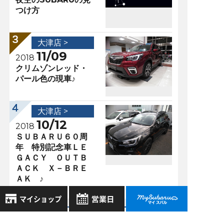
つけ方
大津店 >
11/09
2018
クリムゾンレッド・
パール色の現車♪
大津店 >
10/12
2018
ＳＵＢＡＲＵ６０周
年 特別記念車ＬＥ
ＧＡＣＹ ＯＵＴＢ
ＡＣＫ Ｘ－ＢＲＥ
ＡＫ ♪
過去の記事