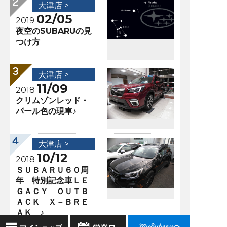
大津店 >
02/05
2019
夜空のSUBARUの見
つけ方
大津店 >
11/09
2018
クリムゾンレッド・
パール色の現車♪
大津店 >
10/12
2018
ＳＵＢＡＲＵ６０周
年 特別記念車ＬＥ
ＧＡＣＹ ＯＵＴＢ
ＡＣＫ Ｘ－ＢＲＥ
ＡＫ ♪