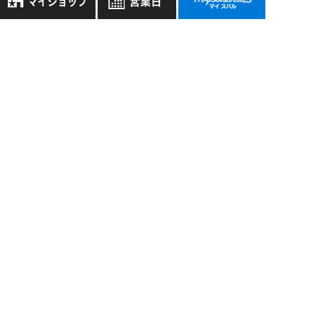
過去の記事
8月
2026年
お気に入り店舗
日
月
火
水
木
金
土
2026年8月
登録された店舗はありません。
1
2026年7月
お近くの店舗を検索して、
2
3
4
5
6
7
8
☆マークで登録してください。
9
10
11
12
13
14
15
2026年6月
16
17
18
19
20
21
22
2026年5月
地域でさがす
23
24
25
26
27
28
29
もっと表示する
30
31
地図でさがす
全店舗共通定休日
毎週水曜・その他定休日
試乗車でさがす
営業時間：
こちら
よりご覧ください
定休日一覧を見る
中古車でさがす
スバル近畿株式会社
〒570-0021 大阪府守口市八雲東町1丁目21番23号
大阪府公安委員会 古物許可証番号 第622290806385号