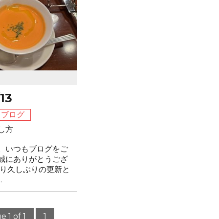
13
フブログ
し方
。いつもブログをご
誠にありがとうござ
なり久しぶりの更新と
.
e 1 of 1
1