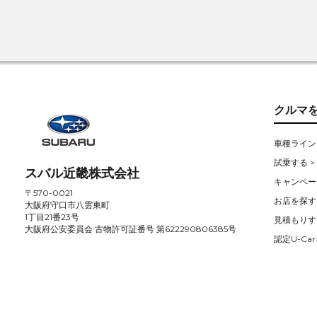
クルマ
車種ライン
試乗する >
スバル近畿株式会社
キャンペー
〒570-0021
お店を探す 
大阪府守口市八雲東町
1丁目21番23号
見積もりす
大阪府公安委員会 古物許可証番号 第622290806385号
認定U-Car