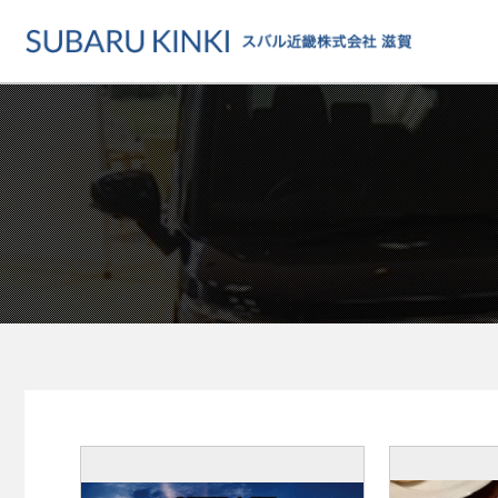
店舗情報
カーラインアップ
メンテナンス・サー
店舗
カーラインアップ一覧
メンテナンス・サービストッ
地域でさがす
乗用車
車検・定期点検をする
地図でさがす
軽自動車
カーケアをする
試乗車でさがす
福祉車両
各種サポート
U-Carでさがす