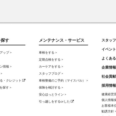
を探す
メンテナンス・サービス
スタッフ
イベント
アップ >
車検をする >
よくある
定期点検をする >
ン情報 >
カーケアをする >
企業情報
>
スタッフブログ >
社会貢献
る・クレジット
車検整備のご予約（マイスバル） >
採用情報
を探す >
保険を検討する >
健康経営宣
安心ほっとライン >
個人情報保
引っ越しをするorした
お客様本位
勧誘方針 