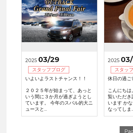
03/29
03/
2025
2025
スタッフブログ
スタッ
いよいよラストチャンス！！
休日の過ご
２０２５年が始まって、あっと
こんにちは
いう間に３か月が過ぎようとし
覧いただき
ています。 今年のスバル的大ニ
います か
ュースと...
なってしま..
Pag