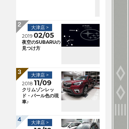
大津店 >
02/05
2019
夜空のSUBARUの
見つけ方
大津店 >
11/09
2018
クリムゾンレッ
ド・パール色の現
車♪
大津店 >