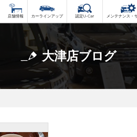
店舗情報
カーラインアップ
認定U-Car
メンテナンス・
ビス
一覧
車検（法定24か月点検）
大津市内
プ
法定 12ヶ月 点検
大津店ブログ
湖東地域
6ヶ月ごとの セーフティ チェック
東近江地域
車検 3ヶ月前 無料診断
南部地域
甲賀地域