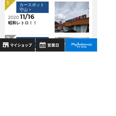
カースポット
守山 >
11/16
2020
昭和レトロ！！
カースポット
守山 >
06/06
2019
8月
タンノイのスピーカ
2026年
お気に入り店舗
ー～大失敗編～
日
月
火
水
木
金
土
登録された店舗はありません。
1
カースポット
お近くの店舗を検索して、
2
3
4
5
6
7
8
守山 >
☆マークで登録してください。
9
10
11
12
13
14
15
08/03
2019
16
17
18
19
20
21
22
ステアリング連動ヘ
地域でさがす
ッドランプ
23
24
25
26
27
28
29
30
31
地図でさがす
カースポット
全店舗共通定休日