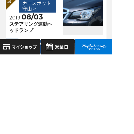
カースポット
守山 >
08/03
2019
ステアリング連動ヘ
ッドランプ
カースポット
守山 >
05/13
2019
8月
2026年
電球のように輝く真
お気に入り店舗
日
月
火
水
木
金
土
空管
登録された店舗はありません。
1
お近くの店舗を検索して、
2
3
4
5
6
7
8
☆マークで登録してください。
9
10
11
12
13
14
15
過去の記事
16
17
18
19
20
21
22
2026年7月
地域でさがす
23
24
25
26
27
28
29
2026年6月
30
31
地図でさがす
全店舗共通定休日
2026年5月