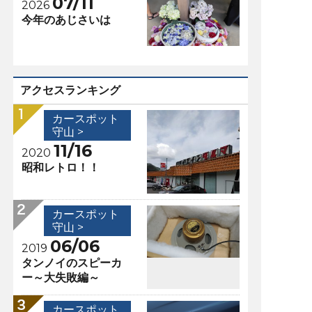
07/11
2026
今年のあじさいは
アクセスランキング
カースポット
守山 >
11/16
2020
昭和レトロ！！
カースポット
守山 >
06/06
2019
タンノイのスピーカ
ー～大失敗編～
カースポット