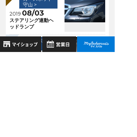
守山 >
08/03
2019
ステアリング連動ヘ
ッドランプ
カースポット
守山 >
05/13
2019
8月
2026年
電球のように輝く真
お気に入り店舗
日
月
火
水
木
金
土
空管
登録された店舗はありません。
1
お近くの店舗を検索して、
2
3
4
5
6
7
8
☆マークで登録してください。
9
10
11
12
13
14
15
過去の記事
16
17
18
19
20
21
22
2026年7月
地域でさがす
23
24
25
26
27
28
29
2026年6月
30
31
地図でさがす
全店舗共通定休日
2026年5月
毎週水曜・その他定休日
試乗車でさがす