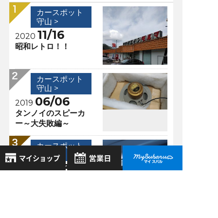
カースポット
守山 >
11/16
2020
昭和レトロ！！
カースポット
守山 >
06/06
2019
タンノイのスピーカ
ー～大失敗編～
カースポット
守山 >
08/03
2019
ステアリング連動ヘ
8月
2026年
ッドランプ
お気に入り店舗
日
月
火
水
木
金
土
登録された店舗はありません。
1
カースポット
お近くの店舗を検索して、