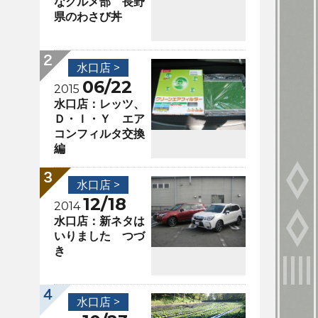
なグルメ部 長野
県のわさび丼
水口店 >
06/22
2015
水口店：レッツ、
Ｄ・Ｉ・Ｙ エア
コンフィルタ交換
編
水口店 >
12/18
2014
水口店：新ネタは
いりました つづ
き
水口店 >