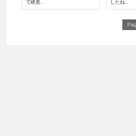
で絶景...
したね...
Pag