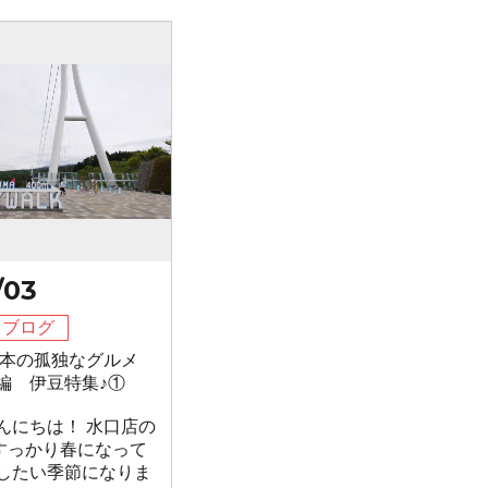
/03
フブログ
山本の孤独なグルメ
編 伊豆特集♪①
んにちは！ 水口店の
 すっかり春になって
したい季節になりま