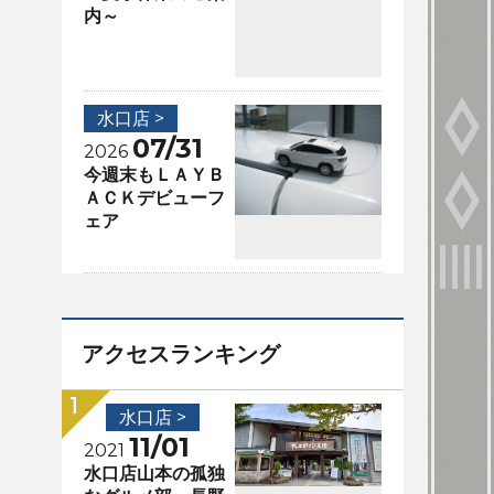
内～
水口店 >
07/31
2026
今週末もＬＡＹＢ
ＡＣＫデビューフ
ェア
アクセスランキング
水口店 >
11/01
2021
水口店山本の孤独