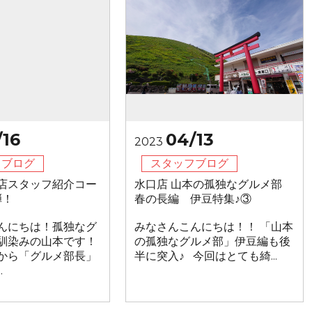
/16
04/13
2023
フブログ
スタッフブログ
店スタッフ紹介コー
水口店 山本の孤独なグルメ部
弾！
春の長編 伊豆特集♪③
んにちは！孤独なグ
みなさんこんにちは！！ 「山本
馴染みの山本です！
の孤独なグルメ部」伊豆編も後
から「グルメ部長」
半に突入♪ 今回はとても綺...
.