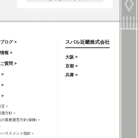
ブログ >
スバル近畿株式会社
情報 >
大阪 >
ご質問 >
京都 >
 >
兵庫 >
 >
 >
言 >
護方針 >
の業務運営方針(保険) >
>
ハラスメント指針 >