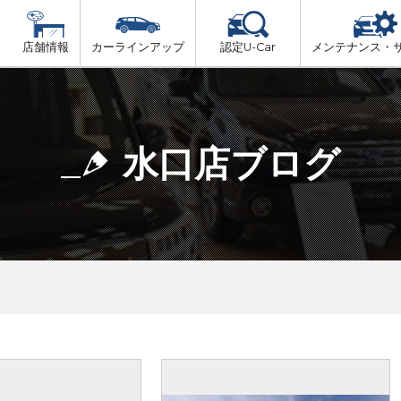
店舗情報
カーラインアップ
認定U-Car
メンテナンス・
ビス
一覧
車検（法定24か月点検）
大津市内
プ
法定 12ヶ月 点検
水口店ブログ
湖東地域
6ヶ月ごとの セーフティ チェック
東近江地域
車検 3ヶ月前 無料診断
南部地域
甲賀地域