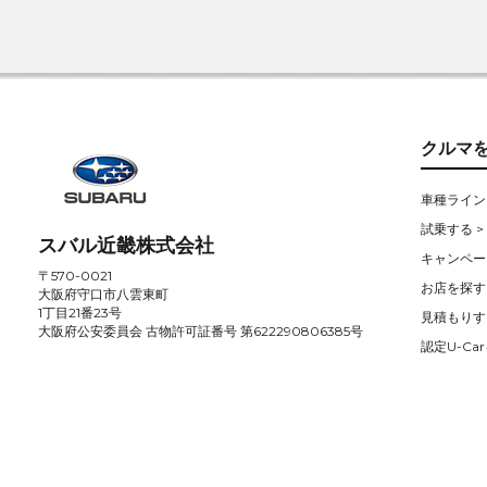
クルマ
車種ライン
試乗する >
スバル近畿株式会社
キャンペー
〒570-0021
お店を探す 
大阪府守口市八雲東町
1丁目21番23号
見積もりす
大阪府公安委員会 古物許可証番号 第622290806385号
認定U-Car