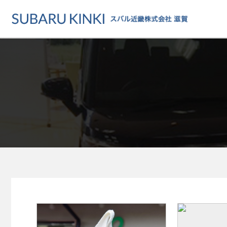
店舗情報
カーラインアップ
メンテナンス・サー
店舗
カーラインアップ一覧
メンテナンス・サービストッ
地域でさがす
乗用車
車検・定期点検をする
地図でさがす
軽自動車
カーケアをする
試乗車でさがす
福祉車両
各種サポート
U-Carでさがす