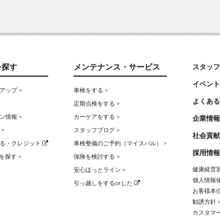
を探す
メンテナンス・サービス
スタッフ
イベント
アップ >
車検をする >
よくある
定期点検をする >
ン情報 >
カーケアをする >
企業情報
>
スタッフブログ >
社会貢献
る・クレジット
車検整備のご予約（マイスバル） >
採用情報
を探す >
保険を検討する >
健康経営宣
安心ほっとライン >
個人情報保
引っ越しをするorした
お客様本位
勧誘方針 
カスタマー