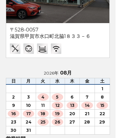
〒528-0057
滋賀県甲賀市水口町北脇1８３３－６
08月
2026年
日
月
火
水
木
金
土
1
2
3
4
5
6
7
8
9
10
11
12
13
14
15
16
17
18
19
20
21
22
23
24
25
26
27
28
29
30
31