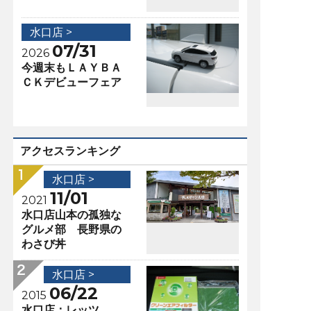
水口店 >
07/31
2026
今週末もＬＡＹＢＡ
ＣＫデビューフェア
アクセスランキング
水口店 >
11/01
2021
水口店山本の孤独な
グルメ部 長野県の
わさび丼
水口店 >
06/22
2015
水口店：レッツ、