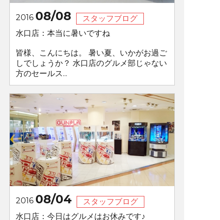
08/08
2016
スタッフブログ
水口店：本当に暑いですね
皆様、こんにちは。 暑い夏、いかがお過ご
しでしょうか？ 水口店のグルメ部じゃない
方のセールス...
08/04
2016
スタッフブログ
水口店：今日はグルメはお休みです♪