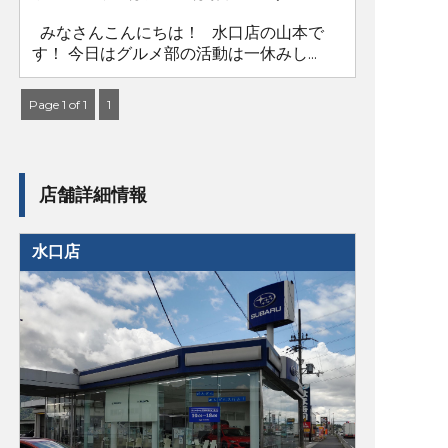
みなさんこんにちは！ 水口店の山本で
す！ 今日はグルメ部の活動は一休みし...
Page 1 of 1
1
店舗詳細情報
水口店