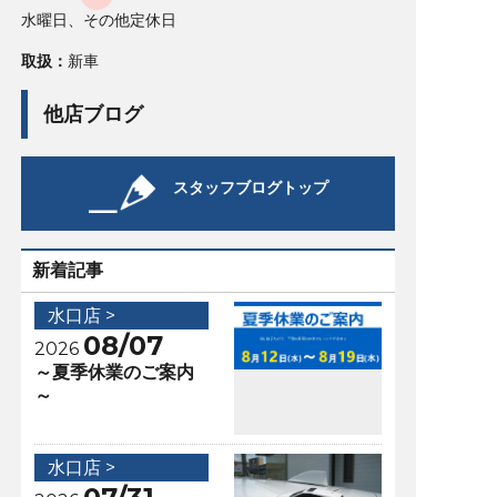
水曜日、その他定休日
取扱：
新車
他店ブログ
スタッフブログトップ
新着記事
水口店 >
08/07
2026
～夏季休業のご案内
～
水口店 >