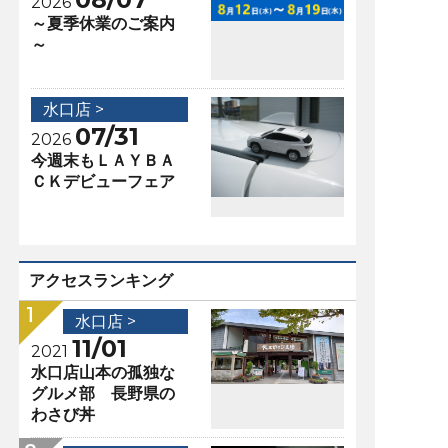
2026
～夏季休業のご案内
～
水口店 >
07/31
2026
今週末もＬＡＹＢＡ
ＣＫデビューフェア
アクセスランキング
水口店 >
11/01
2021
水口店山本の孤独な
グルメ部 長野県の
わさび丼