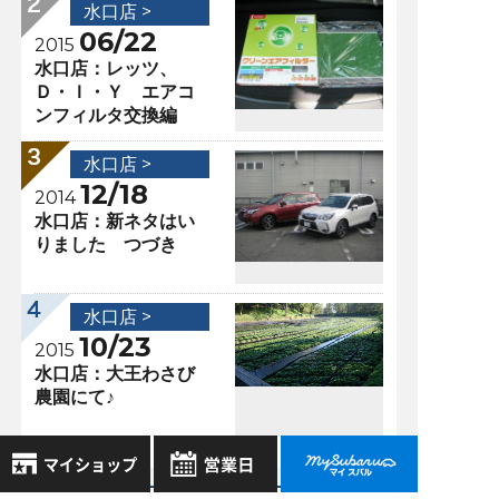
水口店 >
06/22
2015
水口店：レッツ、
Ｄ・Ｉ・Ｙ エアコ
ンフィルタ交換編
水口店 >
12/18
2014
水口店：新ネタはい
りました つづき
水口店 >
10/23
2015
水口店：大王わさび
農園にて♪