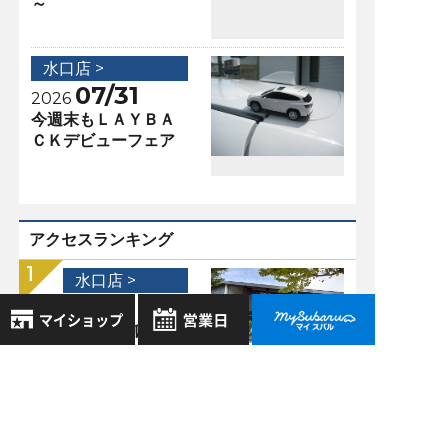
～
水口店 >
07/31
2026
今週末もＬＡＹＢＡ
ＣＫデビューフェア
アクセスランキング
水口店 >
11/01
2021
水口店山本の孤独な
グルメ部 長野県の
8月
2026年
わさび丼
お気に入り店舗
日
月
火
水
木
金
土
水口店 >
登録された店舗はありません。
1
06/22
お近くの店舗を検索して、
2015