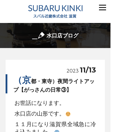
水口店ブログ
11/13
2023
（京
都・東寺）夜間ライトアッ
プ【がっさんの日常③】
お世話になります。
水口店の山形です。
１１月になり滋賀県全域急に冷
え込みました。