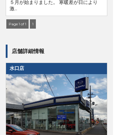
５月が始まりました。 寒暖差が日により
激...
Page 1 of 1
1
店舗詳細情報
水口店