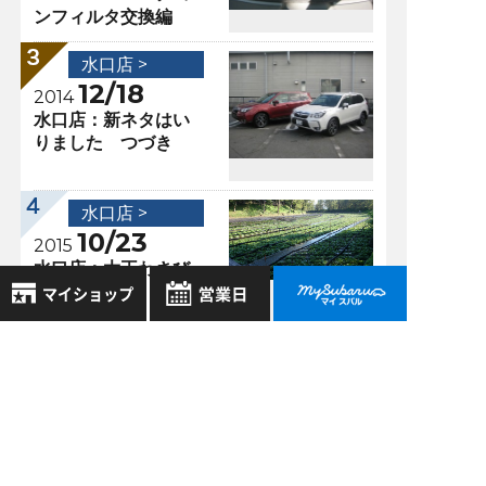
ンフィルタ交換編
水口店 >
12/18
2014
水口店：新ネタはい
りました つづき
水口店 >
10/23
2015
水口店：大王わさび
農園にて♪
8月
2026年
お気に入り店舗
日
月
火
水
木
金
土
過去の記事
登録された店舗はありません。
1
お近くの店舗を検索して、
2
3
4
5
6
7
8
2026年8月
☆マークで登録してください。
9
10
11
12
13
14
15
2026年7月