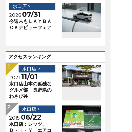
水口店 >
07/31
2026
今週末もＬＡＹＢＡ
ＣＫデビューフェア
アクセスランキング
水口店 >
11/01
2021
水口店山本の孤独な
グルメ部 長野県の
わさび丼
水口店 >
06/22
2015
水口店：レッツ、
Ｄ・Ｉ・Ｙ エアコ