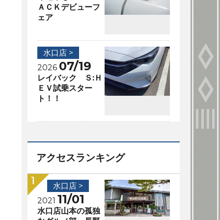
ＡＣＫデビューフ
ェア
水口店 >
07/19
2026
レイバック Ｓ:Ｈ
ＥＶ試乗スター
ト！！
アクセスランキング
水口店 >
11/01
2021
水口店山本の孤独