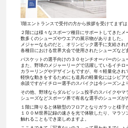
1階エントランスで受付の方から挨拶を受けてまず
２階には様々なスポーツ種目にサポートしてきたメ
数多くのシューズやウエアの展示物がありました。
メジャーなものだと、オリンピック選手に支給され
各種目における世界大会で使用されたシューズなど
バスケットの選手向けの３０センチオーバーのシュ
また、野球のメジャーリーグで活躍しているイチロ
カラーリングやデザインもですが、年々軽量化され
軽快な動きをするためにも道具の軽量化にはシビア
余談ですがイチロー選手のスパイクは今シーズンよ
その他、野球ならダルビッシュ投手のスパイクやマ
シューズなどスポーツ界で有名な選手のシューズが
１階に降りると体験型のフロアとなりガラッと様子
１００Ｍ世界記録の速さを光で体験したり、マラソ
触れることもでき楽しめますよ。
ここまできて「写真ないの？」って思われるでしょ