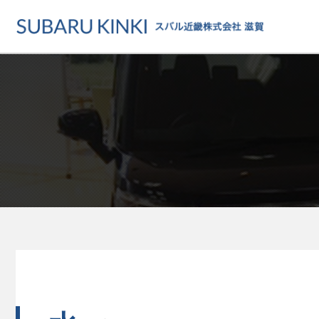
店舗情報
カーラインアップ
メンテナンス・サー
店舗
カーラインアップ一覧
メンテナンス・サービストッ
地域でさがす
乗用車
車検・定期点検をする
地図でさがす
軽自動車
カーケアをする
試乗車でさがす
福祉車両
各種サポート
U-Carでさがす