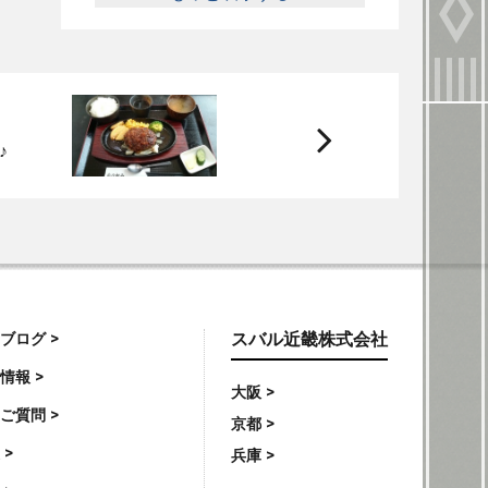
次
♪
へ
ブログ >
スバル近畿株式会社
情報 >
大阪 >
ご質問 >
京都 >
 >
兵庫 >