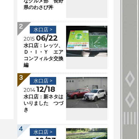
なグルメ部 長野
県のわさび丼
水口店 >
06/22
2015
水口店：レッツ、
Ｄ・Ｉ・Ｙ エア
コンフィルタ交換
編
水口店 >
12/18
2014
水口店：新ネタは
いりました つづ
き
水口店 >