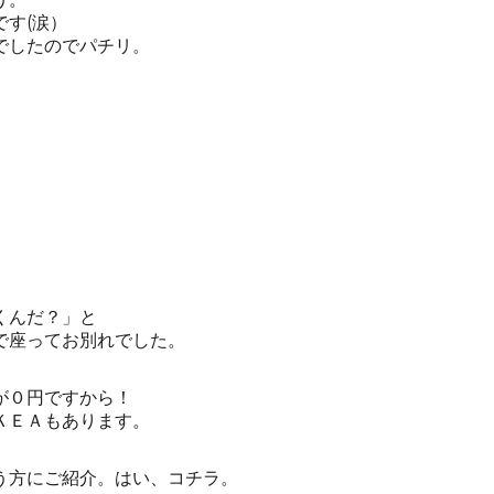
す(涙）
でしたのでパチリ。
くんだ？」と
で座ってお別れでした。
が０円ですから！
ＫＥＡもあります。
う方にご紹介。はい、コチラ。