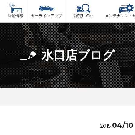
店舗情報
カーラインアップ
認定U-Car
メンテナンス・
ビス
一覧
車検（法定24か月点検）
大津市内
プ
法定 12ヶ月 点検
水口店ブログ
湖東地域
6ヶ月ごとの セーフティ チェック
東近江地域
車検 3ヶ月前 無料診断
南部地域
甲賀地域
04/10
2015