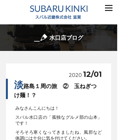
水口店ブログ
12/01
2020
淡
路島１周の旅 ② 玉ねぎつ
け麺！？
みなさんこんにちは！
スバル水口店の「孤独なグルメ部の山本」
です！
そろそろ寒くなってきましたね、風邪など
体調には十分に気を付けてください。