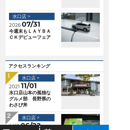
水口店 >
07/31
2026
今週末もＬＡＹＢＡ
ＣＫデビューフェア
アクセスランキング
水口店 >
11/01
2021
水口店山本の孤独な
グルメ部 長野県の
わさび丼
水口店 >
06/22
2015