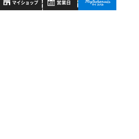
水口店：レッツ、
Ｄ・Ｉ・Ｙ エアコ
ンフィルタ交換編
8月
2026年
お気に入り店舗
日
月
火
水
木
金
土
水口店 >
登録された店舗はありません。
1
12/18
2014
お近くの店舗を検索して、
2
3
4
5
6
7
8
水口店：新ネタはい
☆マークで登録してください。
9
10
11
12
13
14
15
りました つづき
16
17
18
19
20
21
22
地域でさがす
23
24
25
26
27
28
29
水口店 >
30
31
10/23
地図でさがす
2015
全店舗共通定休日
水口店：大王わさび
農園にて♪
毎週水曜・その他定休日
試乗車でさがす
営業時間：
こちら
よりご覧ください
定休日一覧を見る
中古車でさがす
過去の記事
2026年8月