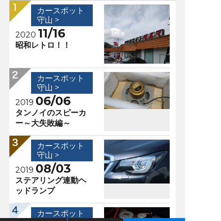
カースポット
守山 >
11/16
2020
昭和レトロ！！
カースポット
守山 >
06/06
2019
タンノイのスピーカ
ー～大失敗編～
カースポット
守山 >
08/03
2019
ステアリング連動ヘ
ッドランプ
カースポット