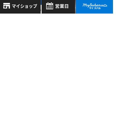
守山 >
05/13
2019
電球のように輝く真
8月
2026年
空管
お気に入り店舗
日
月
火
水
木
金
土
登録された店舗はありません。
1
お近くの店舗を検索して、
2
3
4
5
6
7
8
過去の記事
☆マークで登録してください。
9
10
11
12
13
14
15
2026年7月
16
17
18
19
20
21
22
地域でさがす
2026年6月
23
24
25
26
27
28
29
30
31
2026年5月
地図でさがす
全店舗共通定休日
2026年4月
毎週水曜・その他定休日
試乗車でさがす
営業時間：
こちら
よりご覧ください
もっと表示する
定休日一覧を見る
中古車でさがす